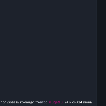
пользовать команду !ff
Автор
Mugetsu
,
24 июня
24 июнь