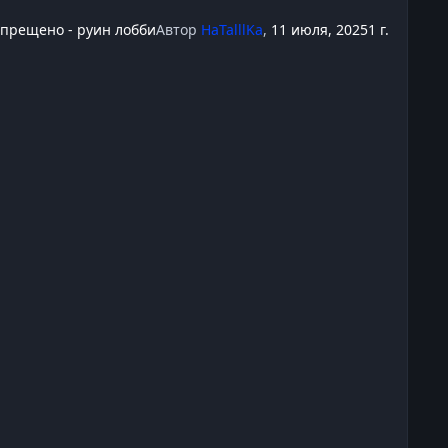
прещено - руин лобби
Автор
HaTalllKa
,
11 июля, 2025
1 г.