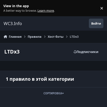
Перейти к содержанию
View in the app
×
Di
A better way to browse.
Learn more
.
WC3.Info
Войти
Главная
Правила
Хост боты
LTDx3
LTDx3
Подписчики
1 правило в этой категории
СОРТИРОВКА
Запрещено для игр LTDx3