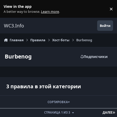
Перейти к содержанию
View in the app
×
Di
A better way to browse.
Learn more
.
WC3.Info
Войти
Главная
Правила
Хост боты
Burbenog
Burbenog
Подписчики
3 правила в этой категории
СОРТИРОВКА
П
СТРАНИЦА 1 ИЗ 3
ДАЛЕЕ