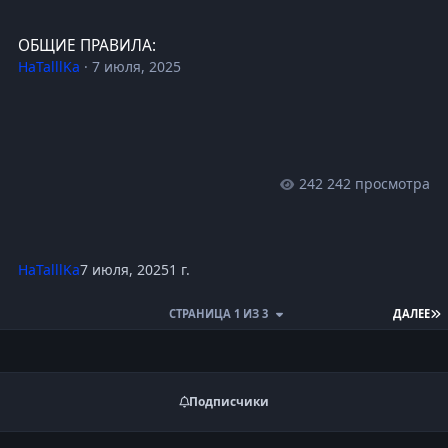
ОБЩИЕ ПРАВИЛА:
ОБЩИЕ ПРАВИЛА:
HaTalllKa
·
7 июля, 2025
242 просмотра
HaTalllKa
7 июля, 2025
1 г.
П
СТРАНИЦА 1 ИЗ 3
ДАЛЕЕ
Подписчики