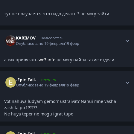
тут не получается что надо делать ? не могу зайти
Author stats
KARIMOV
Пользователь
Опубликовано
19 февраля
19 февр
а как привязать
wc3.info
не могу найти такие отдели
Author stats
-Epic_Fail-
Premium
Опубликовано
19 февраля
19 февр
Vot nahuya ludyam gemorr ustraivat? Nahui mne vasha
zashita po IP????
Ne huya teper ne mogu igrat tupo
Author stats
-Epic_Fail-
Premium