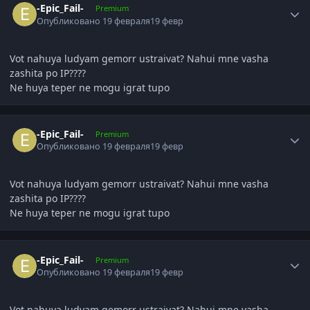
-Epic_Fail-
Premium
Опубликовано
19 февраля
19 февр
Vot nahuya ludyam gemorr ustraivat? Nahui mne vasha
zashita po IP????
Ne huya teper ne mogu igrat tupo
Author stats
-Epic_Fail-
Premium
Опубликовано
19 февраля
19 февр
Vot nahuya ludyam gemorr ustraivat? Nahui mne vasha
zashita po IP????
Ne huya teper ne mogu igrat tupo
Author stats
-Epic_Fail-
Premium
Опубликовано
19 февраля
19 февр
Vot nahuya ludyam gemorr ustraivat? Nahui mne vasha