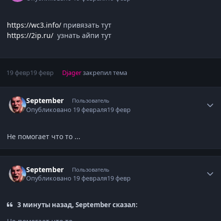
https://wc3.info/
привязать тут
https://2ip.ru/
узнать айпи тут
19 февр
19 февр
Djager
закрепил тема
Author stats
September
Пользователь
Опубликовано
19 февраля
19 февр
Не помогает что то ...
Author stats
September
Пользователь
Опубликовано
19 февраля
19 февр
3 минуты назад, September сказал: