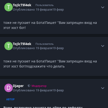
Author stats
ToJlcT9l4ek
Пользователь
Опубликовано
19 февраля
19 февр
тоже не пускает на Бота!Пишет "Вам запрещен вход на
этот хост бот!
Author stats
ToJlcT9l4ek
Пользователь
Опубликовано
19 февраля
19 февр
тоже не пускает на Бота!Пишет "Вам запрещен вход на
этот хост бот!подскажите что делать
Author stats
Djager
Модератор
Опубликовано
19 февраля
19 февр
АВТОР
Всем включена защита по айпи по дефолту.