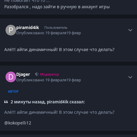
Не помогает что то ...
Разобрался , надо зайти в ручную в аккаунт игры
Author stats
piramid4ik
Пользователь
Опубликовано
19 февраля
19 февр
Алё!!! айпи динамичный! В этом случае что делать?
Author stats
Djager
Модератор
Опубликовано
19 февраля
19 февр
АВТОР
2 минуты назад, piramid4ik сказал:
Алё!!! айпи динамичный! В этом случае что делать?
@kokopelli12