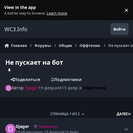
Перейти к содержанию
View in the app
×
Di
A better way to browse.
Learn more
.
WC3.Info
Войти
Главная
Форумы
Общее
Оффтопик
Не пускает н
Не пускает на бот
Поделиться
Подписчики
Автор
Djager
19 февраля
19 февр
в
Оффтопик
П
СТРАНИЦА 1 ИЗ 2
ДАЛЕЕ
Author stats
Djager
Модератор
Опубликовано
19 февраля
19 февр