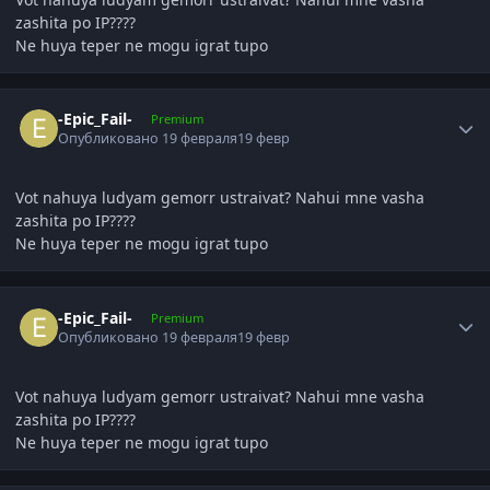
zashita po IP????
Ne huya teper ne mogu igrat tupo
Author stats
-Epic_Fail-
Premium
Опубликовано
19 февраля
19 февр
Vot nahuya ludyam gemorr ustraivat? Nahui mne vasha
zashita po IP????
Ne huya teper ne mogu igrat tupo
Author stats
-Epic_Fail-
Premium
Опубликовано
19 февраля
19 февр
Vot nahuya ludyam gemorr ustraivat? Nahui mne vasha
zashita po IP????
Ne huya teper ne mogu igrat tupo