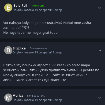
Author stats
-Epic_Fail-
Premium
Опубликовано
19 февраля
19 февр
Vot nahuya ludyam gemorr ustraivat? Nahui mne vasha
zashita po IP????
Ne huya teper ne mogu igrat tupo
Author stats
Blizzlike
Пользователь
Опубликовано
19 февраля
19 февр
Блять в эту помойку играет 1000 калек со всего шара
земного и вам блять нужно привязать айпи? Вы ребята по
моему ебанулись в край. Ваш сайт не тянет чекинг
айпишников. Лагает как хуй знает что
Author stats
Merisa
Пользователь
Опубликовано
19 февраля
19 февр