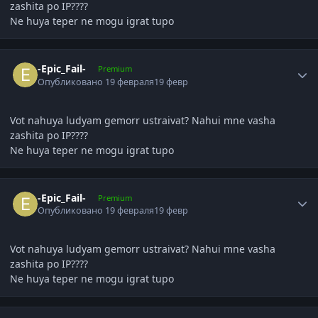
zashita po IP????
Ne huya teper ne mogu igrat tupo
Author stats
-Epic_Fail-
Premium
Опубликовано
19 февраля
19 февр
Vot nahuya ludyam gemorr ustraivat? Nahui mne vasha
zashita po IP????
Ne huya teper ne mogu igrat tupo
Author stats
-Epic_Fail-
Premium
Опубликовано
19 февраля
19 февр
Vot nahuya ludyam gemorr ustraivat? Nahui mne vasha
zashita po IP????
Ne huya teper ne mogu igrat tupo
Author stats