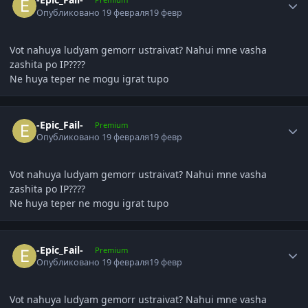
Опубликовано
19 февраля
19 февр
Vot nahuya ludyam gemorr ustraivat? Nahui mne vasha
zashita po IP????
Ne huya teper ne mogu igrat tupo
Author stats
-Epic_Fail-
Premium
Опубликовано
19 февраля
19 февр
Vot nahuya ludyam gemorr ustraivat? Nahui mne vasha
zashita po IP????
Ne huya teper ne mogu igrat tupo
Author stats
-Epic_Fail-
Premium
Опубликовано
19 февраля
19 февр
Vot nahuya ludyam gemorr ustraivat? Nahui mne vasha