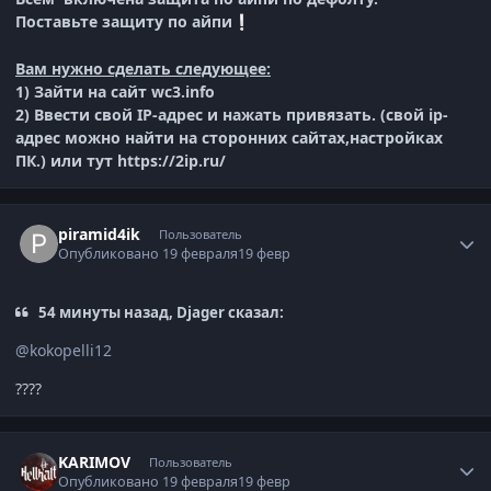
Поставьте защиту по айпи
❕
Вам нужно сделать следующее:
1) Зайти на сайт wc3.info
2) Ввести свой IP-адрес и нажать привязать. (свой ip-
адрес можно найти на сторонних сайтах,настройках
ПК.) или тут https://2ip.ru/
Author stats
piramid4ik
Пользователь
Опубликовано
19 февраля
19 февр
54 минуты назад, Djager сказал:
@kokopelli12
????
Author stats
KARIMOV
Пользователь
Опубликовано
19 февраля
19 февр