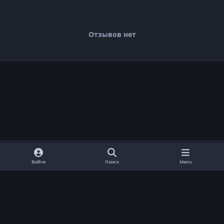
Отзывов нет
Войти
Поиск
Menu
Обратная связь
Cookie-файлы
Договор оферты
Политика конфиденциальности