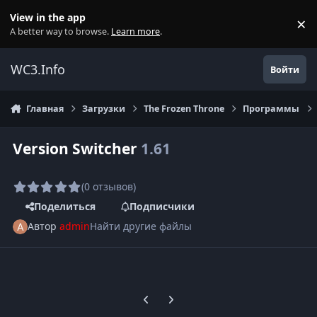
Перейти к содержанию
View in the app
×
Di
A better way to browse.
Learn more
.
WC3.Info
Войти
Главная
Загрузки
The Frozen Throne
Программы
Version Switcher
1.61
(0 отзывов)
Поделиться
Подписчики
Автор
admin
Найти другие файлы
Previous carousel slide
Next carousel slide