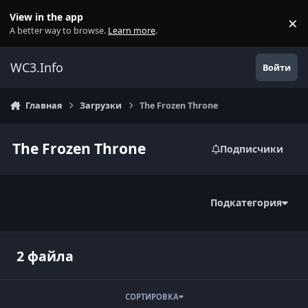
Перейти к содержанию
View in the app
×
Di
A better way to browse.
Learn more
.
WC3.Info
Войти
Главная
Загрузки
The Frozen Throne
The Frozen Throne
Подписчики
Подкатегория
2 файла
СОРТИРОВКА