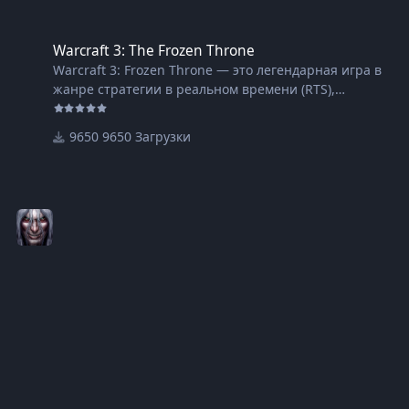
Warcraft 3: The Frozen Throne
Warcraft 3: The Frozen Throne
Warcraft 3: Frozen Throne — это легендарная игра в
жанре стратегии в реальном времени (RTS),
завоевавшая сердца миллионов геймеров по всему
миру. Версия 1.28 и её обновление 1.28.5 остаются
9650 Загрузки
популярными среди поклонников благодаря
улучшенной механике и стабильности. В этой статье
мы расскажем, как скачать варкрафт 3 фрозен трон
1.28 и скачать warcraft 3 1.28.5.
Почему стоит скачать Warcraft 3: Frozen Throne 1.28?
Скачать варкрафт 3 фрозен трон 1.28 стоит по
нескольким причинам. Во-первых, эта версия игры
предлагает оптимизированный геймплей без багов,
которые были исправлены по сравнению с
предыдущими релизами. Это делает её более
привлекательной для игроков, стремящихся к
стабильной игре.
Во-вторых, скачать варкрафт 3 фрозен трон 1.28
позволяет насладиться классическим сюжетом и