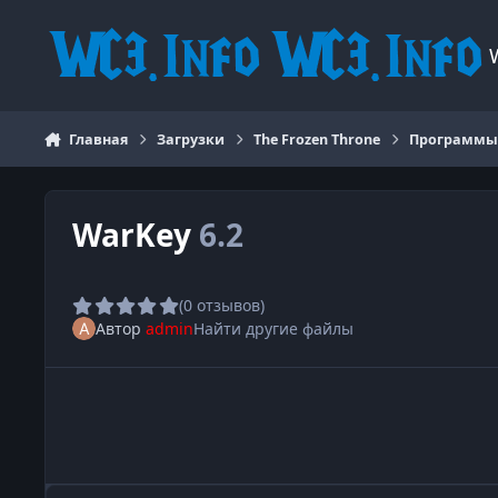
Перейти к содержанию
Главная
Загрузки
The Frozen Throne
Программ
WarKey
6.2
(0 отзывов)
Автор
admin
Найти другие файлы