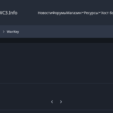
WC3.Info
Новости
Форумы
Магазин
Ресурсы
Хост б
ы
WarKey
Previous carousel slide
Next carousel slide