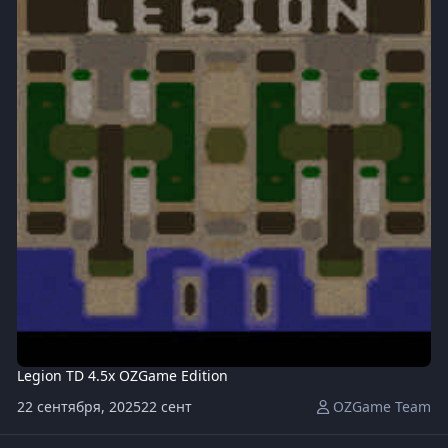
Legion TD 4.5x OZGame Edition
22 сентября, 2025
22 сент
OZGame Team
64202_59617_Lords_of_Europe_6.3g.w3x