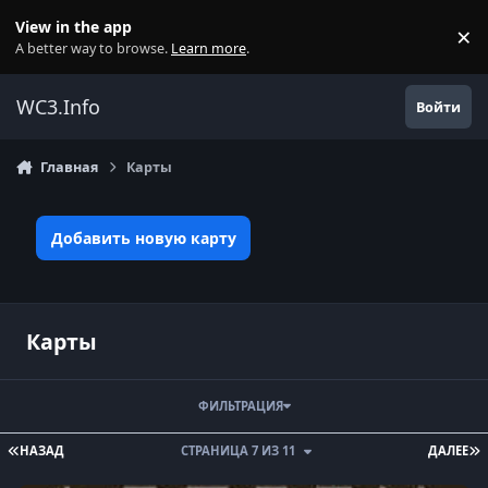
Перейти к содержанию
View in the app
×
Di
A better way to browse.
Learn more
.
WC3.Info
Войти
Главная
Карты
Добавить новую карту
Карты
ФИЛЬТРАЦИЯ
ПЕРВАЯ СТРАНИЦА
П
НАЗАД
СТРАНИЦА 7 ИЗ 11
ДАЛЕЕ
Legion TD MegaOZGame v 2.6b.w3x