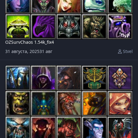
OZSurvChaos 1.54k_fix4
31 августа, 2025
31 авг
Stvel
OZSurvChaos v1.54k_fix3.w3x