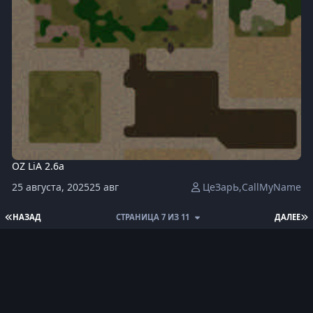
OZ LiA 2.6a
25 августа, 2025
25 авг
ЦeЗapЬ,CallMyName
ПЕРВАЯ СТРАНИЦА
П
НАЗАД
СТРАНИЦА 7 ИЗ 11
ДАЛЕЕ