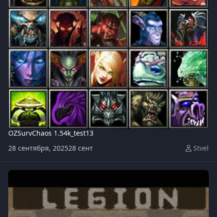
OZSurvChaos 1.54k_test13
28 сентября, 2025
28 сент
Stvel
Legion TD x10OZGame Edition v4.3b.w3x