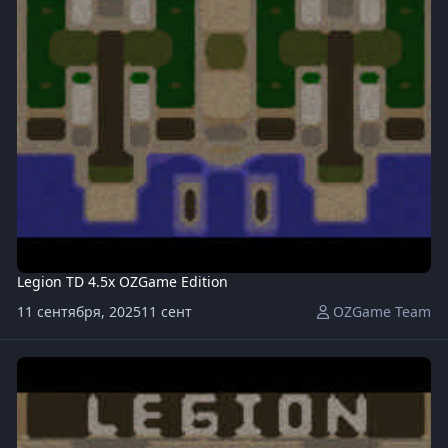
Legion TD 4.5x OZGame Edition
11 сентября, 2025
11 сент
OZGame Team
Legion-TD-Mega-4.5OZ168-x20.w3x