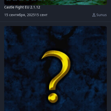
Castle Fight EU 2.1.12
15 сентября, 2025
15 сент
Sunus
Green Circle TD v11.0.w3x