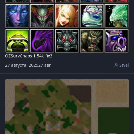
OZSurvChaos 1.54k_fix3
27 августа, 2025
27 авг
Stvel
OZLife_2.6a.w3x