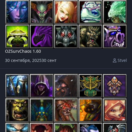
OZSurvChaos 1.60
30 сентября, 2025
30 сент
Stvel
OZSurvChaos v1.54k_test14.w3x