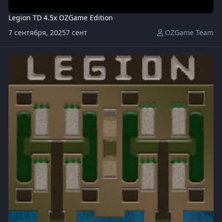
Legion TD 4.5x OZGame Edition
7 сентября, 2025
7 сент
OZGame Team
Legion TD MegaOZGame v 2.6.w3x