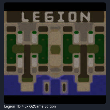
Legion-TD-Mega-4.5OZ166-x20.w3x
Legion TD 4.5x OZGame Edition