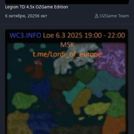
Legion TD 4.5x OZGame Edition
6 октября, 2025
6 окт
OZGame Team
64623_64582_64202_596__Europe_6.3h.w3x