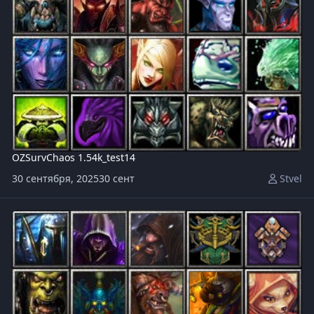
OZSurvChaos 1.54k_test14
30 сентября, 2025
30 сент
Stvel
OZSurvChaos v1.54k_test13.w3x