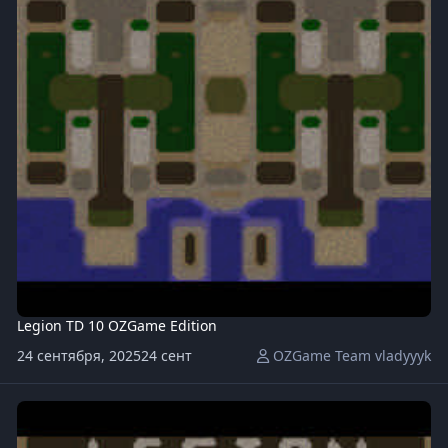
Legion TD 10 OZGame Edition
24 сентября, 2025
24 сент
OZGame Team vladyyyk
Legion-TD-Mega-4.5OZ171-x20.w3x