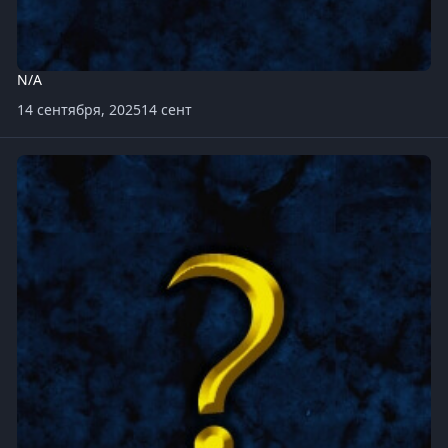
N/A
14 сентября, 2025
14 сент
Green Circle TD v11.0.w3x