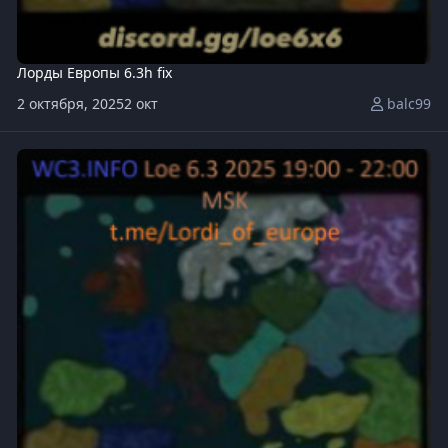
Лорды Европы 6.3h fix
2 октября, 2025
2 окт
balc99
64582_64202_59617_Lor__Europe_6.3h.w3x