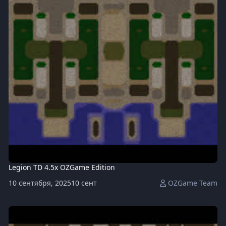
Legion TD 4.5x OZGame Edition
10 сентября, 2025
10 сент
OZGame Team
Legion-TD-Mega-4.5OZ167-x20.w3x