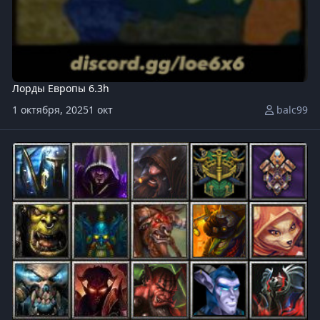
Лорды Европы 6.3h
1 октября, 2025
1 окт
balc99
OZSurvChaos v1.60.w3x