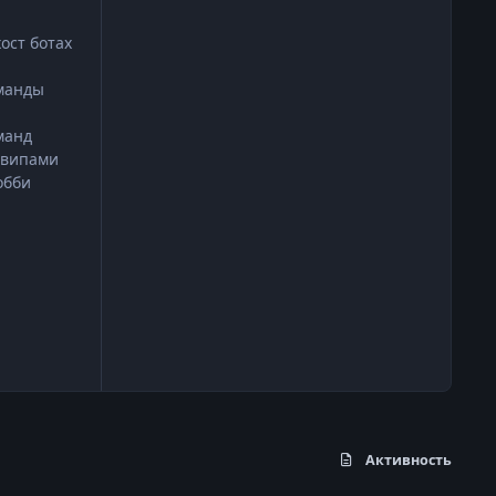
ост ботах
оманды
манд
 випами
обби
Активность