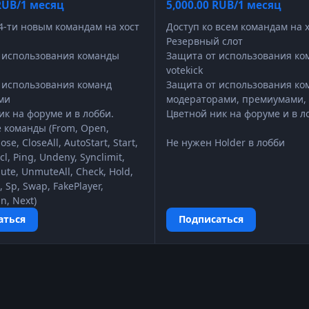
 RUB/1 месяц
5,000.00 RUB/1 месяц
24-ти новым командам на хост
Доступ ко всем командам на х
Резервный слот
 использования команды
Защита от использования к
votekick
 использования команд
Защита от использования ко
ми
модераторами, премиумами,
ик на форуме и в лобби.
Цветной ник на форуме и в л
 команды (From, Open,
ose, CloseAll, AutoStart, Start,
Не нужен Holder в лобби
cl, Ping, Undeny, Synclimit,
te, UnmuteAll, Check, Hold,
, Sp, Swap, FakePlayer,
n, Next)
аться
Подписаться