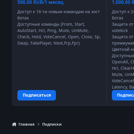
500.00 RUB/1 месяц
1,000.00
Доступ к 16-ти новым командам на хост
Доступ к 
ботах
ботах
Доступные команды (From, Start,
Защита от
AutoStart, Hcl, Ping, Mute, UnMute,
votekick
Check, Hold, VoteCancel, Open, Close, Sp,
Защита от
Swap, FakePlayer, Next,Frp,Fpr)
премиума
Цветной н
Доступные
OpenAll, Cl
Hcl, ClearH
Mute, UnMu
VoteCancel
Latency, Ba
Подписаться
Подпис
Главная
Подписки