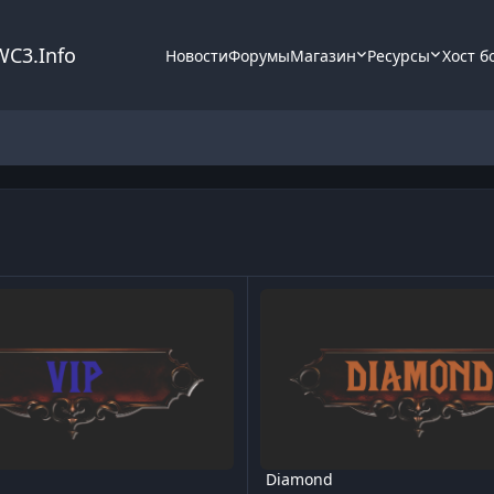
WC3.Info
Новости
Форумы
Магазин
Ресурсы
Хост б
Diamond