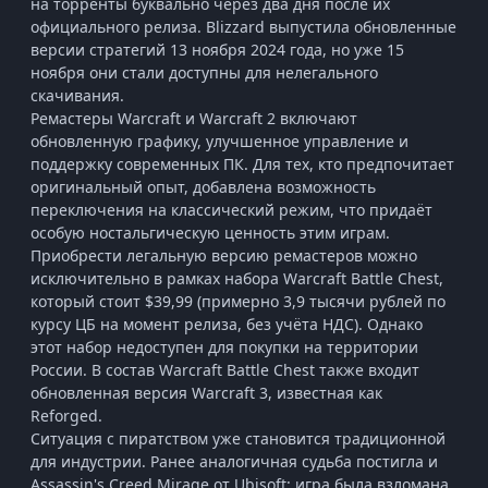
на торренты буквально через два дня после их
официального релиза. Blizzard выпустила обновленные
версии стратегий 13 ноября 2024 года, но уже 15
ноября они стали доступны для нелегального
скачивания.
Ремастеры Warcraft и Warcraft 2 включают
обновленную графику, улучшенное управление и
поддержку современных ПК. Для тех, кто предпочитает
оригинальный опыт, добавлена возможность
переключения на классический режим, что придаёт
особую ностальгическую ценность этим играм.
Приобрести легальную версию ремастеров можно
исключительно в рамках набора Warcraft Battle Chest,
который стоит $39,99 (примерно 3,9 тысячи рублей по
курсу ЦБ на момент релиза, без учёта НДС). Однако
этот набор недоступен для покупки на территории
России. В состав Warcraft Battle Chest также входит
обновленная версия Warcraft 3, известная как
Reforged.
Ситуация с пиратством уже становится традиционной
для индустрии. Ранее аналогичная судьба постигла и
Assassin's Creed Mirage от Ubisoft: игра была взломана,