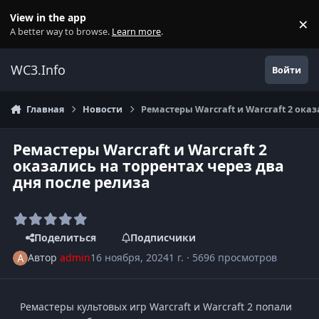
Перейти к содержанию
View in the app
×
Di
A better way to browse.
Learn more
.
WC3.Info
Войти
Главная
Новости
Ремастеры Warcraft и Warcraft 2 оказ
Ремастеры Warcraft и Warcraft 2
оказались на торрентах через два
дня после релиза
Поделиться
Подписчики
Автор
admin
16 ноября, 2024
1 г.
· 5696 просмотров
Ремастеры культовых игр Warcraft и Warcraft 2 попали