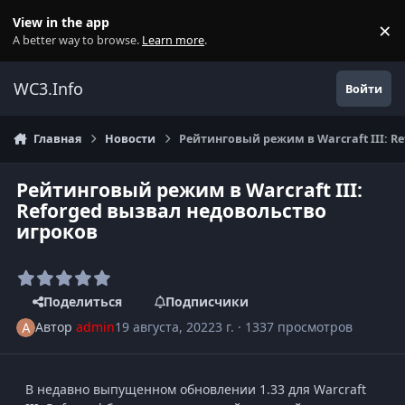
Перейти к содержанию
View in the app
×
Di
A better way to browse.
Learn more
.
WC3.Info
Войти
Главная
Новости
Рейтинговый режим в Warcraft III: R
Рейтинговый режим в Warcraft III:
Reforged вызвал недовольство
игроков
Поделиться
Подписчики
Автор
admin
19 августа, 2022
3 г.
· 1337 просмотров
В недавно выпущенном обновлении 1.33 для Warcraft