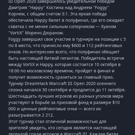
III Open 2020 завершилось убедительной победой
Дмитрия "Happy" Костина над Андреем "Foggy"
Корнем, с общим счетом 3:1. Эта яркая победа
обеспечила Happy билет в полуфинал, где его ожидает
схватка с не менее сильным соперником — Хуаном
"VortiX" Морено Дюраном.
Foggy завершил свое участие в турнире на позиции с 5
по 8 место, что принесло ему $600 и 112 рейтинговых
очков. Но интереснее всего, что полуфинал обещает
быть настоящей битвой гигантов. Победитель встречи
между VortiX и Happy, которая состоится 10 октября в
18:00 по московскому времени, пройдет в финал и
получит возможность сразиться за главный приз.
Турнир DreamHack Warcraft III Open 2020 осеннего
сезона начался 30 сентября и продлится до 11 октября.
Шестнадцать лучших игроков из разных уголков мира
участвуют в борьбе за призовой фонд в размере $10
000 и ценные рейтинговые очки — всего их
разыгрывается 2 212.
Этот турнир стал отличной возможностью для
зрителей увидеть, кто сегодня является настоящей
легендой среди игроков в Warcraft III. Каждая битва