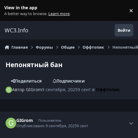
Перейти к содержанию
View in the app
×
Di
A better way to browse.
Learn more
.
WC3.Info
Войти
Главная
Форумы
Общее
Оффтопик
Непонятный
Непонятный бан
Поделиться
Подписчики
Автор
GIGrom
9 сентября, 2025
9 сент
в
Оффтопик
Author stats
GIGrom
Пользователь
Опубликовано
9 сентября, 2025
9 сент