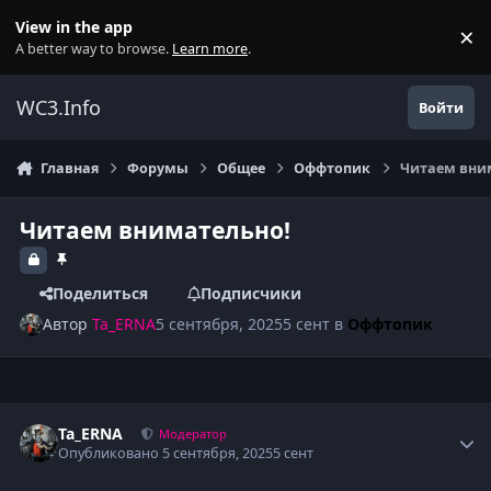
Перейти к содержанию
View in the app
×
Di
A better way to browse.
Learn more
.
WC3.Info
Войти
Главная
Форумы
Общее
Оффтопик
Читаем вни
Читаем внимательно!
Поделиться
Подписчики
Автор
Ta_ERNA
5 сентября, 2025
5 сент
в
Оффтопик
Author stats
Ta_ERNA
Модератор
Опубликовано
5 сентября, 2025
5 сент