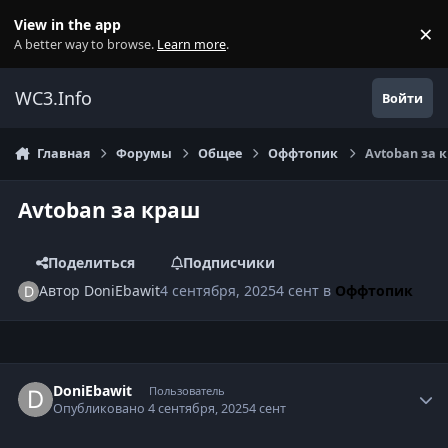
Перейти к содержанию
View in the app
×
Di
A better way to browse.
Learn more
.
WC3.Info
Войти
Главная
Форумы
Общее
Оффтопик
Avtoban за 
Avtoban за краш
Поделиться
Подписчики
Автор
DoniEbawit
4 сентября, 2025
4 сент
в
Оффтопик
Author stats
DoniEbawit
Пользователь
Опубликовано
4 сентября, 2025
4 сент