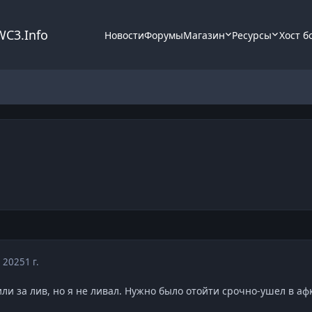
WC3.Info
Новости
Форумы
Магазин
Ресурсы
Хост б
, 2025
1 г.
и за лив, но я не ливал. Нужно было отойти срочно-ушел в афк