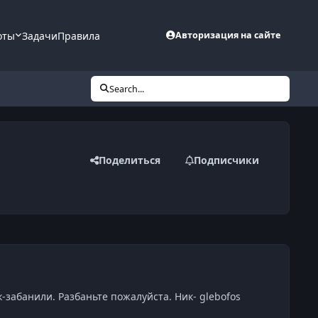
оты
Задачи
Правила
Авторизация на сайте
Search...
Поделиться
Подписчики
-забанили. Разбаньте пожалуйста. Ник- glebofos