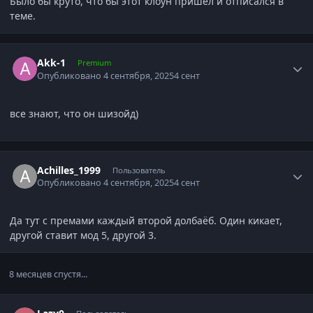
Было бы круто, что бы этот клоун пришел и отписался в
теме.
Author stats
Akk-1
Premium
Опубликовано
4 сентября, 2025
4 сент
все знают, что он шизойд)
Author stats
Achilles_1999
Пользователь
Опубликовано
4 сентября, 2025
4 сент
Да тут с премами каждый второй долбаёб. Один кикает,
другой ставит мод 5, другой 3.
8 месяцев спустя...
Author stats