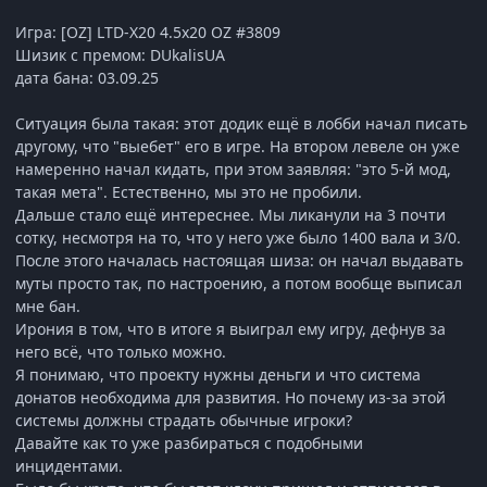
Игра: [OZ] LTD-X20 4.5x20 OZ #3809
Шизик с премом: DUkalisUA
дата бана: 03.09.25
Ситуация была такая: этот додик ещё в лобби начал писать
другому, что "выебет" его в игре. На втором левеле он уже
намеренно начал кидать, при этом заявляя: "это 5-й мод,
такая мета". Естественно, мы это не пробили.
Дальше стало ещё интереснее. Мы ликанули на 3 почти
сотку, несмотря на то, что у него уже было 1400 вала и 3/0.
После этого началась настоящая шиза: он начал выдавать
муты просто так, по настроению, а потом вообще выписал
мне бан.
Ирония в том, что в итоге я выиграл ему игру, дефнув за
него всё, что только можно.
Я понимаю, что проекту нужны деньги и что система
донатов необходима для развития. Но почему из-за этой
системы должны страдать обычные игроки?
Давайте как то уже разбираться с подобными
инцидентами.