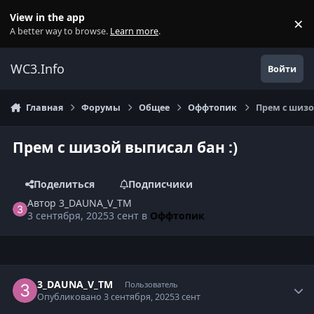
Перейти к содержанию
View in the app
×
Di
A better way to browse.
Learn more
.
WC3.Info
Войти
Главная
Форумы
Общее
Оффтопик
Прем с шизо
Прем с шизой выписал бан :)
Поделиться
Подписчики
Автор
3_DAUNA_V_TM
3 сентября, 2025
3 сент
в
Оффтопик
Author stats
3_DAUNA_V_TM
Пользователь
Опубликовано
3 сентября, 2025
3 сент