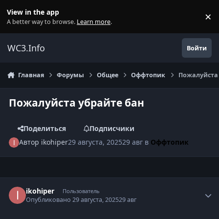
Перейти к содержанию
View in the app
×
Di
A better way to browse.
Learn more
.
WC3.Info
Войти
Главная
Форумы
Общее
Оффтопик
Пожалуйста 
Пожалуйста убрайте бан
Поделиться
Подписчики
Автор
ikohiper
29 августа, 2025
29 авг
в
Оффтопик
Author stats
ikohiper
Пользователь
Опубликовано
29 августа, 2025
29 авг