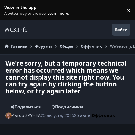
Перейти к содержанию
View in the app
×
Di
A better way to browse.
Learn more
.
WC3.Info
Войти
Главная
Форумы
Общее
Оффтопик
We're sorry, 
We're sorry, but a temporary technical
error has occurred which means we
cannot display this site right now. You
can try again by clicking the button
below, or try again later.
Поделиться
Подписчики
Автор
SAYHEA
25 августа, 2025
25 авг
в
Оффтопик