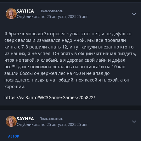
Author stats
SAYHEA
Пользователь
Опубликовано
25 августа, 2025
25 авг
Я брал чемпов до 3х просел чутка, этот нет, и не дефал со
сверх валом и измывался надо мной. Мы все проапали
кинга с 7-8 решили апать 12, и тут кинули внезапно кто-то
из наших, я не успел. Он опять в общий чат начал пиздеть,
чтоя не такой, я слабый, а я держал свой лайн и дефал
все!!!! даже половина осталась на ап кинга! и на 10 как
зашли боссы он держел лес на 450 и не апал до
последнего, пиздя в чат общий, ноя какой я плохой, а он
хороший.
https://wc3.info/WC3Game/Games/205822/
Author stats
SAYHEA
Пользователь
Опубликовано
25 августа, 2025
25 авг
АВТОР