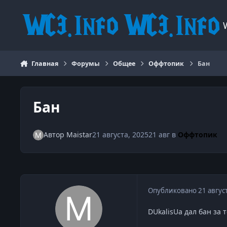
Перейти к содержанию
Главная
Форумы
Общее
Оффтопик
Бан
Бан
Автор
Maistar
21 августа, 2025
21 авг
в
Оффтопик
Опубликовано
21 авгус
DUkalisUa дал бан за т