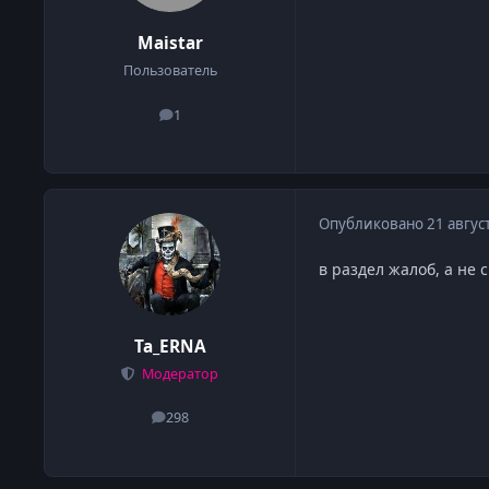
Maistar
Пользователь
1
сообщения
Опубликовано
21 авгус
в раздел жалоб, а не
Ta_ERNA
Модератор
298
сообщения