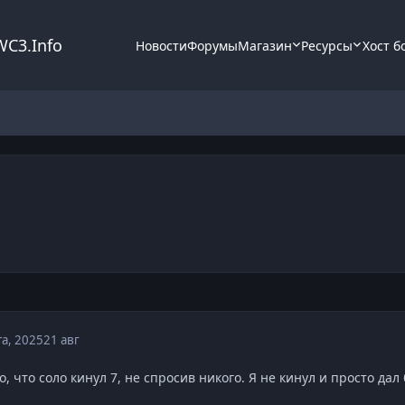
WC3.Info
Новости
Форумы
Магазин
Ресурсы
Хост б
та, 2025
21 авг
о, что соло кинул 7, не спросив никого. Я не кинул и просто дал