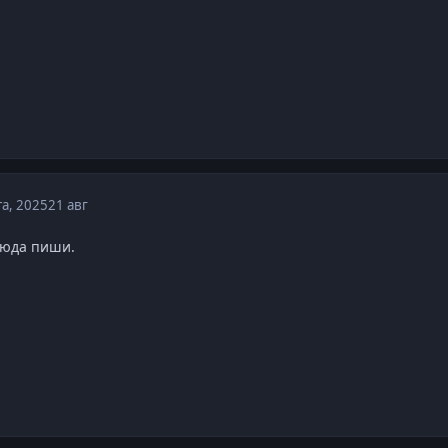
та, 2025
21 авг
 сюда пиши.