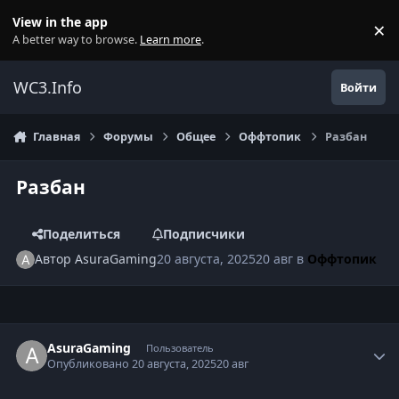
Перейти к содержанию
View in the app
×
Di
A better way to browse.
Learn more
.
WC3.Info
Войти
Главная
Форумы
Общее
Оффтопик
Разбан
Разбан
Поделиться
Подписчики
Автор
AsuraGaming
20 августа, 2025
20 авг
в
Оффтопик
Author stats
AsuraGaming
Пользователь
Опубликовано
20 августа, 2025
20 авг