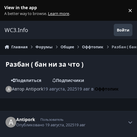
Перейти к содержанию
View in the app
×
Di
A better way to browse.
Learn more
.
WC3.Info
Войти
Главная
Форумы
Общее
Оффтопик
Разбан ( бан 
Разбан ( бан ни за что )
Поделиться
Подписчики
Автор
Antipork
19 августа, 2025
19 авг
в
Оффтопик
Author stats
Antipork
Пользователь
Опубликовано
19 августа, 2025
19 авг