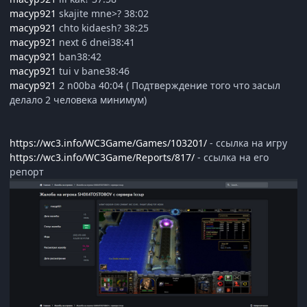
macyp921
skajite mne>? 38:02
macyp921
chto kidaesh? 38:25
macyp921
next 6 dnei38:41
macyp921
ban38:42
macyp921
tui v bane38:46
macyp921
2 n00ba 40:04 ( Подтверждение того что засыл
делало 2 человека минимум)
https://wc3.info/WC3Game/Games/103201/
- ссылка на игру
https://wc3.info/WC3Game/Reports/817/
- ссылка на его
репорт