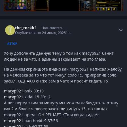
Author stats
the_rockk1
Пользователь
Опубликовано
24 июля, 2025
1 г.
АВТОР
Хочу дополнить данную тему о том как macyp921 банит
людей не за что, а админы закрывают на это глаза.
На данном скриншоте видно как macyp921 написал жалобу
на человека за то что тот кинул соло 15, прикрепив соло
засыл. ОДНАКО он же сам в чате и просит кидать 15
macyp921
onix 39:10
macyp921
kidai 15 39:12
А вот перед этим за минуту мы можем наблядать картину
как 2 и более человек захотели кинуть 15, но так как
macyp921 прем - ОН РЕШАЕТ КТо и когда кидает
macyp921
ban ho4ite? 37:56
macyp921
ili kak? 37:58