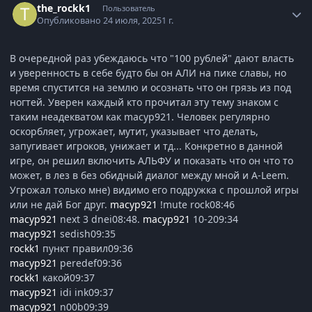
the_rockk1
Пользователь
Опубликовано
24 июля, 2025
1 г.
В очередной раз убеждаюсь что "100 рублей" дают власть
и уверенность в себе будто бы он АЛИ на пике славы, но
время спустится на землю и осознать что он грязь из под
ногтей. Уверен каждый кто прочитал эту тему знаком с
таким неадекватом как macyp921. Человек регулярно
оскорбляет, угрожает, мутит, указывает что делать,
запугивает игроков, унижает и тд... Конкретно в данной
игре, он решил включить АЛЬФУ и показать что он что то
может, в лез в без обидный диалог между мной и A-Leem.
Угрожал только мне) видимо его подружка с прошлой игры
или не дай Бог друг.
macyp921
!mute rock08:46
macyp921
next 3 dnei08:48.
macyp921
10-209:34
macyp921
sedish09:35
rockk1
пункт правил09:36
macyp921
peredef09:36
rockk1
какой09:37
macyp921
idi ink09:37
macyp921
n00b09:39