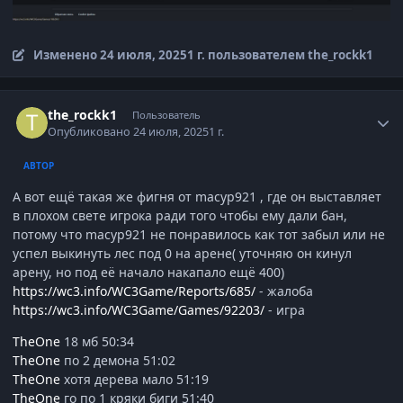
Изменено
24 июля, 2025
1 г.
пользователем the_rockk1
Author stats
the_rockk1
Пользователь
Опубликовано
24 июля, 2025
1 г.
АВТОР
А вот ещё такая же фигня от macyp921 , где он выставляет
в плохом свете игрока ради того чтобы ему дали бан,
потому что macyp921 не понравилось как тот забыл или не
успел выкинуть лес под 0 на арене( уточняю он кинул
арену, но под её начало накапало ещё 400)
https://wc3.info/WC3Game/Reports/685/
- жалоба
https://wc3.info/WC3Game/Games/92203/
- игра
TheOne
18 мб 50:34
TheOne
по 2 демона 51:02
TheOne
хотя дерева мало 51:19
TheOne
го по 1 кряки биги 51:40