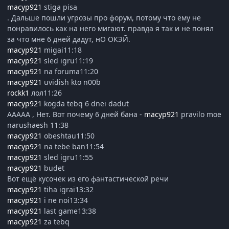
macyp921
stiga pisa
. Дальше пошли угрозы про форум, потому что ему не
понравилось как на него мигают. правда я так и не понял
за что мне 6 дней дадут, нО ОКЭЙ.
macyp921
migai11:18
macyp921
sled igru11:19
macyp921
na foruma11:20
macyp921
uvidish kto n00b
rockk1
лол11:26
macyp921
kogda tebq 6 dnei dadut
ААААА , Нет. Вот почему 6 дней бана -
macyp921
pravilo moe
narushaesh 11:38
macyp921
obeshtau11:50
macyp921
na tebe ban11:54
macyp921
sled igru11:55
macyp921
budet
Вот ещё кусочек из его фантастической речи
macyp921
tiha igrai13:32
macyp921
i ne noi13:34
macyp921
last game13:38
macyp921
za tebq