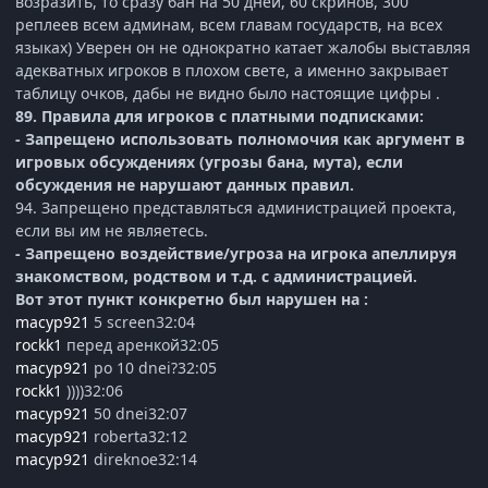
возразить, то сразу бан на 50 дней, 60 скринов, 300
реплеев всем админам, всем главам государств, на всех
языках) Уверен он не однократно катает жалобы выставляя
адекватных игроков в плохом свете, а именно закрывает
таблицу очков, дабы не видно было настоящие цифры .
89. Правила для игроков с платными подписками:
- Запрещено использовать полномочия как аргумент в
игровых обсуждениях (угрозы бана, мута), если
обсуждения не нарушают данных правил.
94. Запрещено представляться администрацией проекта,
если вы им не являетесь.
- Запрещено воздействие/угроза на игрока апеллируя
знакомством, родством и т.д. с администрацией.
Вот этот пункт конкретно был нарушен на :
macyp921
5 screen32:04
rockk1
перед аренкой32:05
macyp921
po 10 dnei?32:05
rockk1
))))32:06
macyp921
50 dnei32:07
macyp921
roberta32:12
macyp921
direknoe32:14