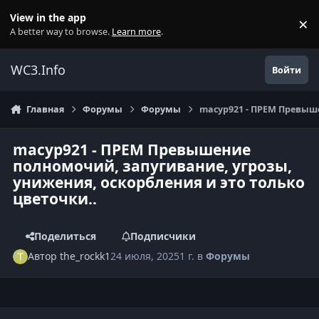
Перейти к содержанию
View in the app
×
Di
A better way to browse.
Learn more
.
WC3.Info
Войти
Главная
Форумы
Форумы
macyp921 - ПРЕМ Превыше
macyp921 - ПРЕМ Превышение
полномочий, запугивание, угрозы,
унижения, оскорбления и это только
цветочки..
Поделиться
Подписчики
Автор
the_rockk1
24 июля, 2025
1 г.
в
Форумы
Author stats