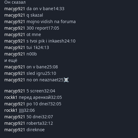
Он сказал
macyp921
da on v bane14:33
macyp921
q skazal
macyp921
mojno vidish na foruma
macyp921
300 report17:05
macyp921
ot mne
macyp921
s tvoi pik i inkaesh24:10
macyp921
tui 1k24:13
macyp921
n00b
и ещё
macyp921
on v bane25:08
macyp921
sled igru25:10
macyp921
no on neaznaet25
☠️
macyp921
5 screen32:04
rockk1
перед аренкой32:05
macyp921
po 10 dnei?32:05
rockk1
))))32:06
macyp921
50 dnei32:07
macyp921
roberta32:12
macyp921
direknoe