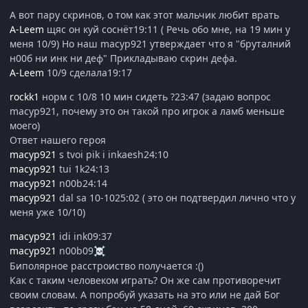
А вот пару скринов, о том как этот мальчик любит врать
A-Leem
щяс он куй соснёт19:11 ( Речь обо мне, на 19 мин у
меня 10/9) Но наш macyp921 утверждает что я "бруталний
н00б ни инк ни деф" Прикладываю скрин дефа.
A-Leem
10/9 сделала19:17
rockk1
норм с 10/8 10 мин сидеть ?23:47 (задаю вопрос
macyp921, почему это он такой про игрок а ламб меньше
моего)
Ответ нашего героя
macyp921
s tvoi pik i inkaesh24:10
macyp921
tui 1k24:13
macyp921
n00b24:14
macyp921
dal sa 10-1025:02 ( это он подтвердил лично что у
меня уже 10/10)
macyp921
idi ink09:37
macyp921
n00b09
☠️
Биполярное расстроиство получается :()
Как с таким человеком играть? Он же сам противоречит
своим словам. А попробуй указать на это или не дай Бог