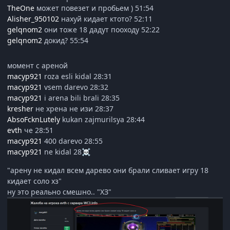
TheOne
может повезет и пробьем ) 51:54
Alisher_950102
нахуй кидает ктото? 52:11
gelqnom2
они тоже 18 дадут пооходу 52:22
gelqnom2
докид? 55:54
момент с ареной
macyp921
roza esli kidal 28:31
macyp921
vsem darevo 28:32
macyp921
i arena bili brali 28:35
kresher
не хрена не изи 28:37
AbsoFcknLutely
kukan zajmurilsya 28:44
evth
че 28:51
macyp921
400 darevo 28:55
macyp921
ne kidal 28
☠️
"арену не кидал всем дарево они брали сливает игру 18
кидает соло хз"
ну это реально смешно.. "ХЗ"