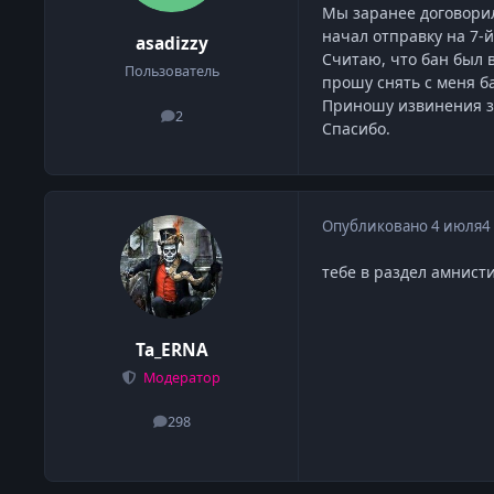
Мы заранее договорил
начал отправку на 7-й
asadizzy
Считаю, что бан был
Пользователь
прошу снять с меня б
Приношу извинения за
2
сообщения
Спасибо.
Опубликовано
4 июля
4
тебе в раздел амнист
Ta_ERNA
Модератор
298
сообщения