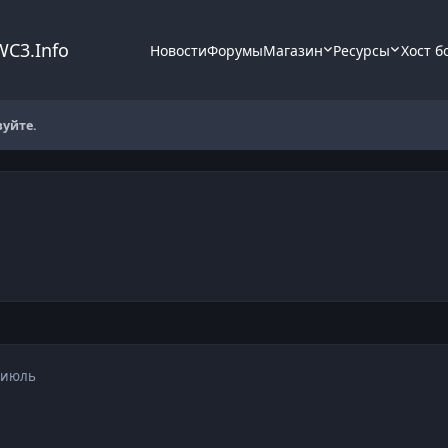
WC3.Info
Новости
Форумы
Магазин
Ресурсы
Хост б
вуйте.
 июль