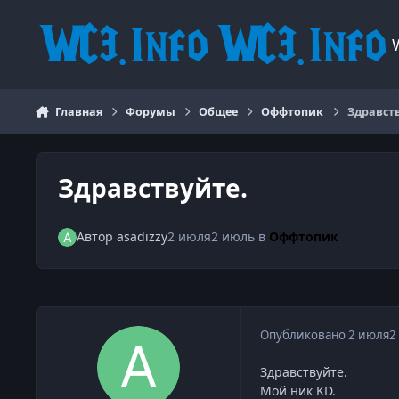
Перейти к содержанию
Главная
Форумы
Общее
Оффтопик
Здравст
Здравствуйте.
Автор
asadizzy
2 июля
2 июль
в
Оффтопик
Опубликовано
2 июля
2
Здравствуйте.
Мой ник KD.