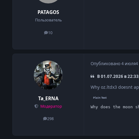
PATAGOS
Пользователь
10
сообщения
Опубликовано
4 июля
4
В 01.07.2026 в 22:3
Why oz.ltdx3 doesnt ape
Ta_ERNA
Модератор
Why does the moon s
298
сообщения