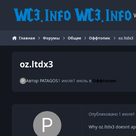
Перейти к содержанию
Главная
Форумы
Общее
Оффтопик
oz.ltdx3
oz.ltdx3
Автор
PATAGOS
1 июля
1 июль
в
Оффтопик
Опубликовано
1 июля
1
Why oz.ltdx3 doesnt ape