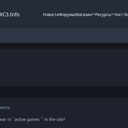
WC3.Info
Новости
Форумы
Магазин
Ресурсы
Хост б
 июль
ar in ´´active games ´´ in the site?