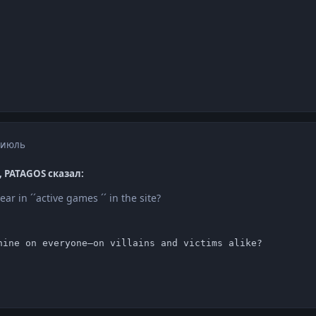
 июль
3, PATAGOS сказал:
ar in ´´active games ´´ in the site?
hine on everyone—on villains and victims alike?