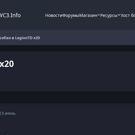
WC3.Info
Новости
Форумы
Магазин
Ресурсы
Хост б
збан в LegionTD x20
x20
23 июнь