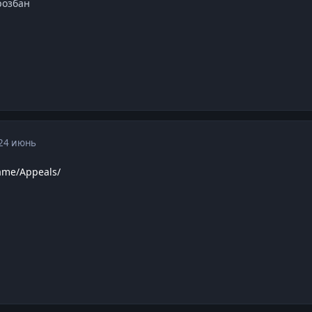
розбан
24 июнь
ame/Appeals/