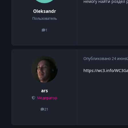
немогу найти роздел 
Oleksandr
Пользователь
1
сообщения
Опубликовано
24 июня
https://wc3.info/WC3G
ars
Модератор
21
сообщения