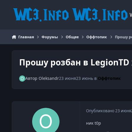
Перейти к содержанию
Главная
Форумы
Общее
Оффтопик
Прошу ро
Прошу розбан в LegionTD 
Автор
Oleksandr
23 июня
23 июнь
в
Оффтопик
Опубликовано
23 июня
ник t0p