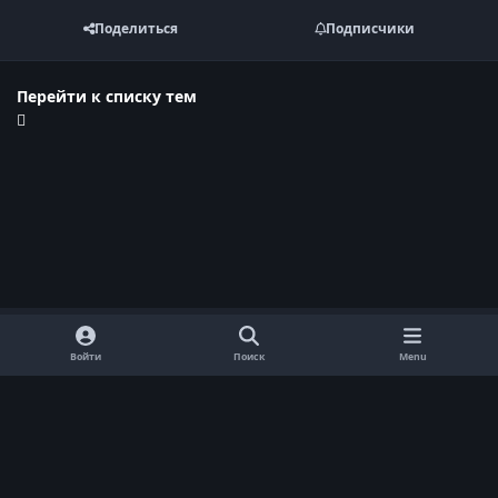
Поделиться
Подписчики
Перейти к списку тем
Войти
Поиск
Menu
Обратная связь
Cookie-файлы
Договор оферты
Политика конфиденциальности