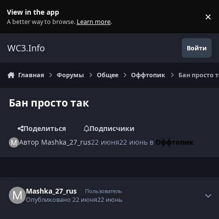
Перейти к содержанию
View in the app
×
Di
A better way to browse.
Learn more
.
WC3.Info
Войти
Главная
Форумы
Общее
Оффтопик
Бан просто 
Бан просто так
Поделиться
Подписчики
Автор
Mashka_27_rus
22 июня
22 июнь
в
Оффтопик
Author stats
Mashka_27_rus
Пользователь
Опубликовано
22 июня
22 июнь