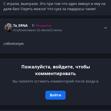
С играли, выиграли. Это при том что один ливнул и ему не
дали бан! Охуеть можно! Что сука за пидарасы такие!
Author stats
Ta_ERNA
Модератор
Опубликовано
22 июня
22 июнь
соболезную
Пожалуйста, войдите, чтобы
комментировать
Вы сможете оставить комментарий после входа в
Войти