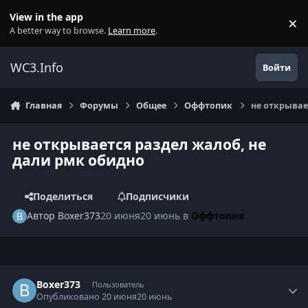
Перейти к содержанию
View in the app
×
Di
A better way to browse.
Learn more
.
WC3.Info
Войти
Главная
Форумы
Общее
Оффтопик
не открывае
не открывается раздел жалоб, не
дали рмк обидно
Поделиться
Подписчики
Автор
Boxer373
20 июня
20 июнь
в
Оффтопик
Author stats
Boxer373
Пользователь
Опубликовано
20 июня
20 июнь