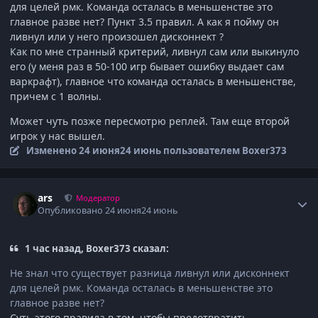
для целей рмк. Команда осталась в меньшенстве это
главное разве нет? Пункт 3.5 правил. А как я пойму он
ливнул или у него произошел дисконнект ?
Как по мне странный критерий, ливнул сам или выкинуло
его (у меня раз в 50-100 игр бывает ошибку выдает сам
варкрафт), главное что команда осталась в меньшенстве,
причем с 1 волны.
Может чуть позже пересмотрю реплей. Там еще второй
игрок у нас вышел.
Изменено
24 июня
24 июнь
пользователем Boxer373
Author stats
ars
Модератор
Опубликовано
24 июня
24 июнь
1 час назад, Boxer373 сказал:
Не знал что существует разница ливнул или дисконнект
для целей рмк. Команда осталась в меньшенстве это
главное разве нет?
Суть этого правила в том, чтобы предотвратить