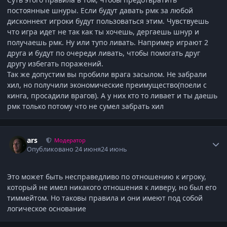
постоянные шнуры. Если будут давать рмк за любой
дисконнект игроки будут пользоваться этим. Чувствуешь
что игра идет не так как ты хочешь, дергаешь шнур и
получаешь рмк. Ну или тупо ливать. Например играют 2
друга и будут по очереди ливать, чтобы помогать друг
другу избегать поражений.
Так же допустим вы пробили врага засылом. Не забрали
хил, но получили экономические преимущество(поели с
кинга, просадили врагов). А у них кто то ливает и ты даешь
рмк только потому что не сумел забрать хил
Author stats
ars
Модератор
Опубликовано
24 июня
24 июнь
Это может быть несправедливо по отношению к игроку,
который не имел никакого отношения к ливеру, но был его
тиммейтом. Но таковы правила и они имеют под собой
логическое основание