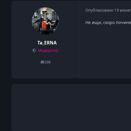
Опубликовано
19 июня
Не ищи, скоро починя
Ta_ERNA
Модератор
298
сообщения