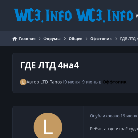
Перейти к содержанию
Главная
Форумы
Общее
Оффтопик
ГДЕ ЛТД 
ГДЕ ЛТД 4на4
Автор
LTD_Tanos
19 июня
19 июнь
в
Оффтопик
Опубликовано
19 июня
Ребят, а где игра? куд