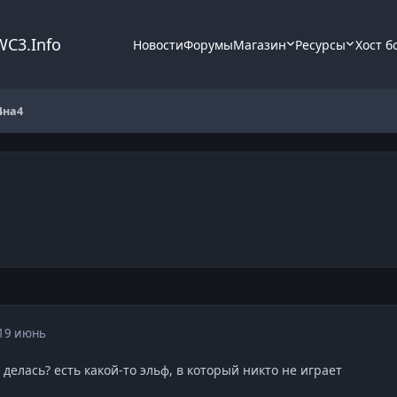
WC3.Info
Новости
Форумы
Магазин
Ресурсы
Хост б
4на4
19 июнь
а делась? есть какой-то эльф, в который никто не играет