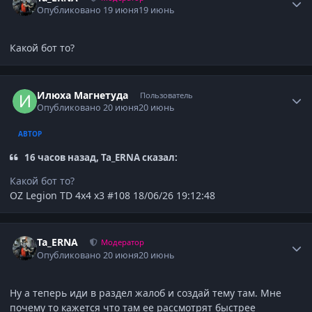
Опубликовано
19 июня
19 июнь
Какой бот то?
Author stats
Илюха Магнетуда
Пользователь
Опубликовано
20 июня
20 июнь
АВТОР
16 часов назад, Ta_ERNA сказал:
Какой бот то?
OZ Legion TD 4x4 x3 #108 18/06/26 19:12:48
Author stats
Ta_ERNA
Модератор
Опубликовано
20 июня
20 июнь
Ну а теперь иди в раздел жалоб и создай тему там. Мне
почему то кажется что там ее рассмотрят быстрее