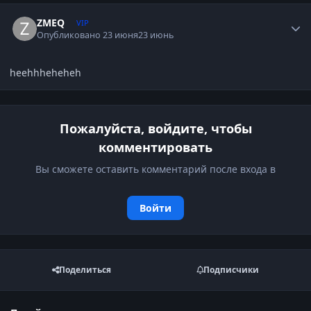
Author stats
ZMEQ
VIP
Опубликовано
23 июня
23 июнь
heehhheheheh
Пожалуйста, войдите, чтобы
комментировать
Вы сможете оставить комментарий после входа в
Войти
Поделиться
Подписчики