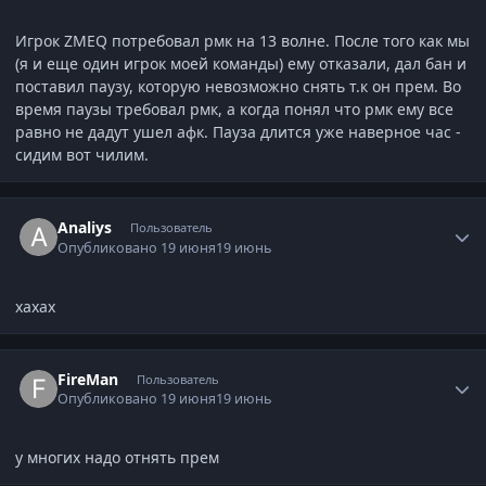
Игрок ZMEQ потребовал рмк на 13 волне. После того как мы
(я и еще один игрок моей команды) ему отказали, дал бан и
поставил паузу, которую невозможно снять т.к он прем. Во
время паузы требовал рмк, а когда понял что рмк ему все
равно не дадут ушел афк. Пауза длится уже наверное час -
сидим вот чилим.
Author stats
Analiys
Пользователь
Опубликовано
19 июня
19 июнь
хахах
Author stats
FireMan
Пользователь
Опубликовано
19 июня
19 июнь
у многих надо отнять прем