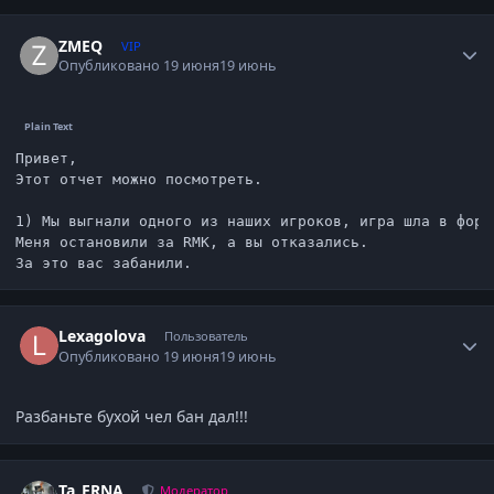
Author stats
ZMEQ
VIP
Опубликовано
19 июня
19 июнь
Привет,

Этот отчет можно посмотреть.

1) Мы выгнали одного из наших игроков, игра шла в форма
Меня остановили за RMK, а вы отказались.

За это вас забанили.
Author stats
Lexagolova
Пользователь
Опубликовано
19 июня
19 июнь
Разбаньте бухой чел бан дал!!!
Author stats
Ta_ERNA
Модератор