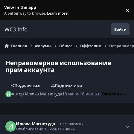
Перейти к содержанию
View in the app
×
Di
A better way to browse.
Learn more
.
WC3.Info
Войти
Главная
Форумы
Общее
Оффтопик
Неправомер
Неправомерное использование
прем аккаунта
Поделиться
Подписчики
Автор
Илюха Магнетуда
18 июня
18 июнь
в
Оффтопик
Author stats
Илюха Магнетуда
Пользователь
Опубликовано
18 июня
18 июнь