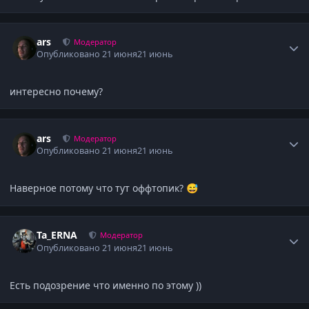
Author stats
ars
Модератор
Опубликовано
21 июня
21 июнь
интересно почему?
Author stats
ars
Модератор
Опубликовано
21 июня
21 июнь
Наверное потому что тут оффтопик?
😅
Author stats
Ta_ERNA
Модератор
Опубликовано
21 июня
21 июнь
Есть подозрение что именно по этому ))