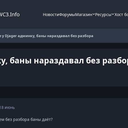
WC3.Info
Новости
Форумы
Магазин
Ресурсы
Хост б
 у Djager админку, баны нараздавал без разбора
у, баны нараздавал без разбо
18 июнь
сем без разбора баны даёт?