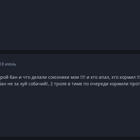
18 июнь
ой бан и что делали союзники мои !!!! и кто апал, кто кормил !!!!
о бан не за хуй собачий!, 2 троля в тиме по очереди кормили про