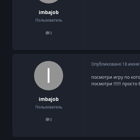
imbajob
Пользователь
3
сообщения
Опубликовано
18 июня
посмотри игру по котор
посмотри !!!!!! прост
imbajob
Пользователь
3
сообщения