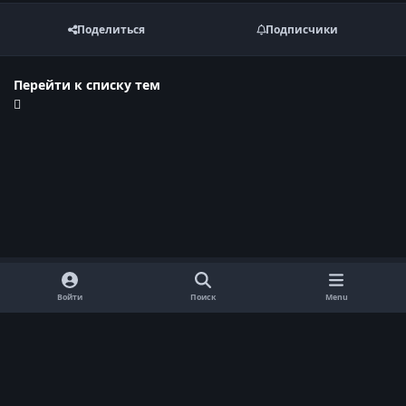
Поделиться
Подписчики
Перейти к списку тем
Войти
Поиск
Menu
Обратная связь
Cookie-файлы
Договор оферты
Политика конфиденциальности