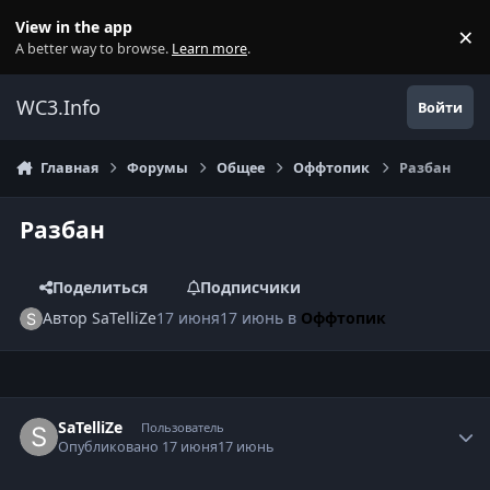
Перейти к содержанию
View in the app
×
Di
A better way to browse.
Learn more
.
WC3.Info
Войти
Главная
Форумы
Общее
Оффтопик
Разбан
Разбан
Поделиться
Подписчики
Автор
SaTelliZe
17 июня
17 июнь
в
Оффтопик
Author stats
SaTelliZe
Пользователь
Опубликовано
17 июня
17 июнь