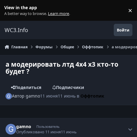
Перейти к содержанию
View in the app
×
Di
A better way to browse.
Learn more
.
WC3.Info
Войти
Главная
Форумы
Общее
Оффтопик
а модерирова
а модерировать лтд 4х4 х3 кто-то
будет ?
Поделиться
Подписчики
Автор
gamno
11 июня
11 июнь
в
Оффтопик
Author stats
gamno
Пользователь
Опубликовано
11 июня
11 июнь