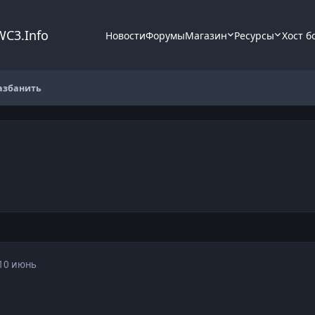
WC3.Info
Новости
Форумы
Магазин
Ресурсы
Хост б
азбанить
10 июнь