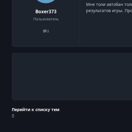
Мне толи автобан толи
результатов игры. Пр
Boxer373
Пользователь
3
сообщения
Перейти к списку тем