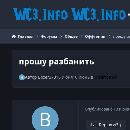
Перейти к содержанию
Главная
Форумы
Общее
Оффтопик
прошу р
прошу разбанить
Автор
Boxer373
10 июня
10 июнь
в
Оффтопик
Опубликовано
10 июня
LastReplay.w3g