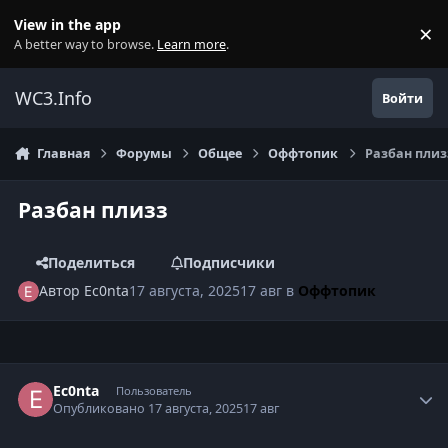
Перейти к содержанию
View in the app
×
Di
A better way to browse.
Learn more
.
WC3.Info
Войти
Главная
Форумы
Общее
Оффтопик
Разбан плиз
Разбан плизз
Поделиться
Подписчики
Автор
Ec0nta
17 августа, 2025
17 авг
в
Оффтопик
Author stats
Ec0nta
Пользователь
Опубликовано
17 августа, 2025
17 авг