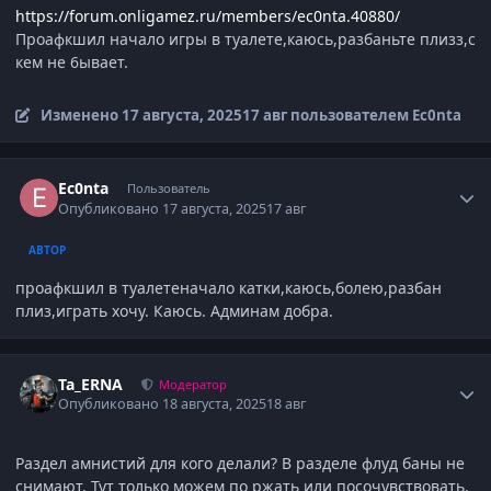
https://forum.onligamez.ru/members/ec0nta.40880/
Проафкшил начало игры в туалете,каюсь,разбаньте плизз,с
кем не 6ывает.
Изменено
17 августа, 2025
17 авг
пользователем Ec0nta
Author stats
Ec0nta
Пользователь
Опубликовано
17 августа, 2025
17 авг
АВТОР
проафкшил в туалетеначало катки,каюсь,болею,разбан
плиз,играть хочу. Каюсь. Админам добра.
Author stats
Ta_ERNA
Модератор
Опубликовано
18 августа, 2025
18 авг
Раздел амнистий для кого делали? В разделе флуд баны не
снимают. Тут только можем по ржать или посочувствовать.