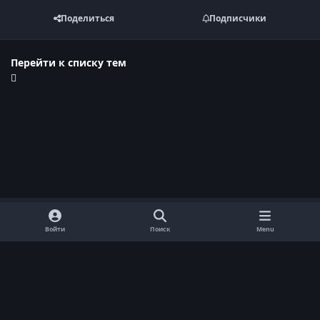
Поделиться
Подписчики
Перейти к списку тем
Войти
Поиск
Menu
Обратная связь
Cookie-файлы
Договор оферты
Политика конфиденциальности