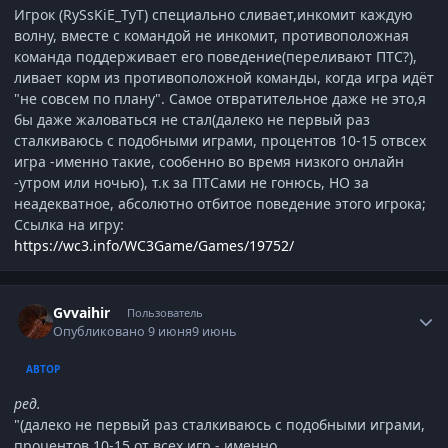
Игрок (RySsKiE_TyT) специально сливает,инкомит каждую
волну, вместе с командой не инкомит, противоположная
команда поддерживает его поведение(переливают ПТС?),
ливает корм из противоположной команды, когда игра идёт
"не совсем по плану". Самое отвратительное даже не это,я
бы даже жаловаться не стал(далеко не первый раз
сталкиваюсь с подобными играми, процентов 10-15 отвсех
игра -именно такие, сообенно во время низкого онлайн
-утром или ночью), т.к за ПТСами не гонюсь, НО за
неадекватное, абсолютно отбитое поведение этого игрока;
Ссылка на игру:
https://wc3.info/WC3Game/Games/19752/
Author stats
Gvvaihir
Пользователь
Опубликовано
9 июня
9 июнь
АВТОР
ред.
"(далеко не первый раз сталкиваюсь с подобными играми,
процентов 10-15 от всех игр - именно