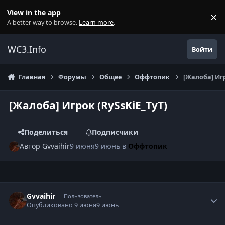
Перейти к содержанию
View in the app
×
Di
A better way to browse.
Learn more
.
WC3.Info
Войти
Главная
Форумы
Общее
Оффтопик
[Жалоба] Игр
[Жалоба] Игрок (RySsKiE_TyT)
Поделиться
Подписчики
Автор
Gvvaihir
9 июня
9 июнь
в
Оффтопик
Author stats
Gvvaihir
Пользователь
Опубликовано
9 июня
9 июнь