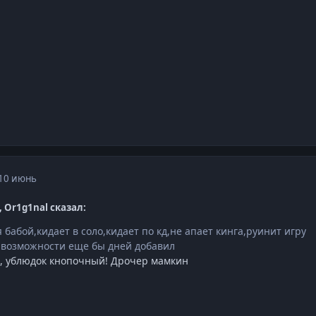
10 июнь
3, Or1g1nal сказал:
бабой,кидает в соло,кидает по кд,не апает кинга,руинит игру
о возможности еще бы дней добавил
о, ублюдок кнопочный! Дрочер мамкин