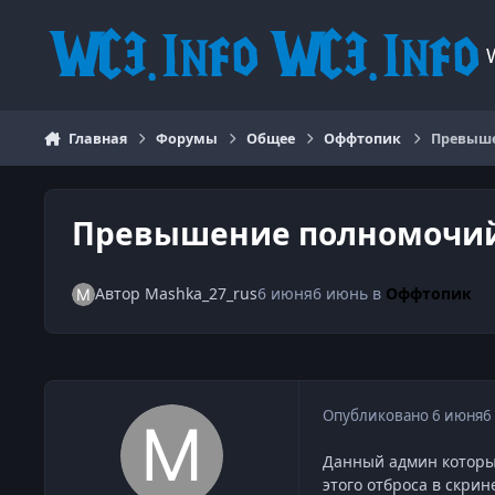
Перейти к содержанию
Главная
Форумы
Общее
Оффтопик
Превыше
Превышение полномочи
Автор
Mashka_27_rus
6 июня
6 июнь
в
Оффтопик
Опубликовано
6 июня
6
Данный админ который
этого отброса в скрин