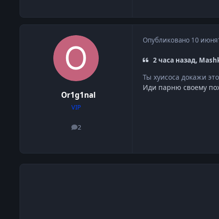
Опубликовано
10 июня
2 часа назад, Mash
Ты хуисоса докажи эт
Иди парню своему по
Or1g1nal
VIP
2
сообщения