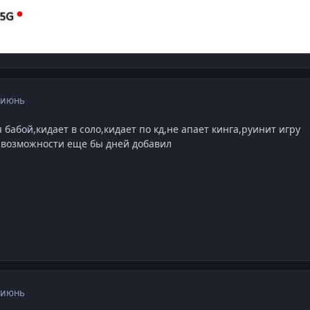
 июнь
бабой,кидает в соло,кидает по кд,не апает кинга,руинит игру
о возможности еще бы дней добавил
 июнь