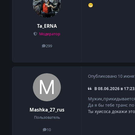
😁
Ta_ERNA
Модератор
299
сообщения
Опубликовано
10 июня
В 08.06.2026 в 17:2
Мужик,прикидывается 
Да я бы тебе транс п
Mashka_27_rus
Ты хуисоса докажи эт
Пользователь
10
сообщения