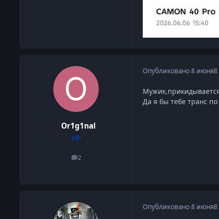
Опубликовано
8 июня
8
Мужик,прикидывается 
Да я бы тебе транс п
Or1g1nal
VIP
2
сообщения
Опубликовано
8 июня
8