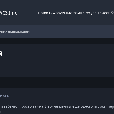
WC3.Info
Новости
Форумы
Магазин
Ресурсы
Хост б
ние полномочий
й
 июнь
 забанил просто так на 3 волне меня и еще одного игрока, пере
е