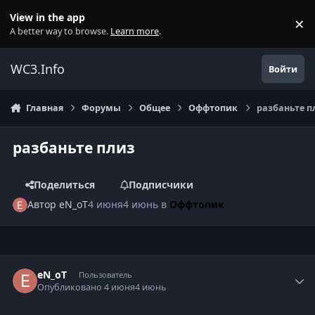
Перейти к содержанию
View in the app
×
Di
A better way to browse.
Learn more
.
WC3.Info
Войти
Главная
Форумы
Общее
Оффтопик
разбаньте п
разбаньте плиз
Поделиться
Подписчики
Автор
eN_oT
4 июня
4 июнь
в
Оффтопик
Author stats
eN_oT
Пользователь
Опубликовано
4 июня
4 июнь