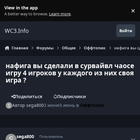
Перейти к содержанию
View in the app
×
Di
A better way to browse.
Learn more
.
WC3.Info
Войти
Главная
Форумы
Общее
Оффтопик
нафига вы сд
нафига вы сделали в сурвайвл чаосе
игру 4 игроков у каждого из них своя
игра ?
Поделиться
Подписчики
Автор
sega800
3 июня
3 июнь
в
Оффтопик
Author stats
sega800
Пользователь