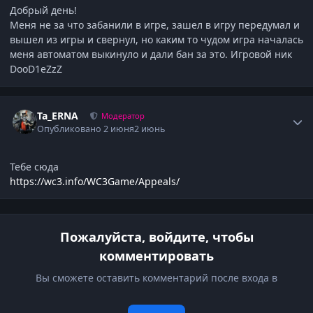
Добрый день!
Меня не за что забанили в игре, зашел в игру передумал и
вышел из игры и свернул, но каким то чудом игра началась
меня автоматом выкинуло и дали бан за это. Игровой ник
DooD1eZzZ
Author stats
Ta_ERNA
Модератор
Опубликовано
2 июня
2 июнь
Тебе сюда
https://wc3.info/WC3Game/Appeals/
Пожалуйста, войдите, чтобы
комментировать
Вы сможете оставить комментарий после входа в