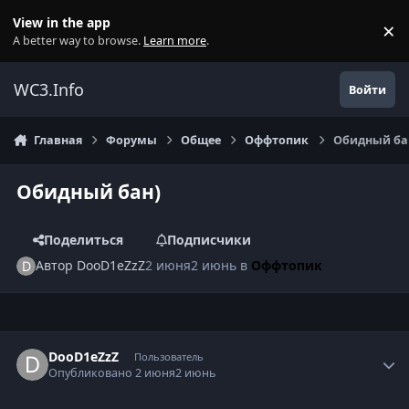
Перейти к содержанию
View in the app
×
Di
A better way to browse.
Learn more
.
WC3.Info
Войти
Главная
Форумы
Общее
Оффтопик
Обидный ба
Обидный бан)
Поделиться
Подписчики
Автор
DooD1eZzZ
2 июня
2 июнь
в
Оффтопик
Author stats
DooD1eZzZ
Пользователь
Опубликовано
2 июня
2 июнь