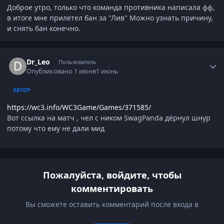
Доброе утро, только что команда противника написала фф,
в итоге мне прилетел бан за "Лив" Можно узнать причину,
и снять бан конечно.
Author stats
Dr_Leo
Пользователь
Опубликовано
1 июня
1 июнь
АВТОР
https://wc3.info/WC3Game/Games/371585/
Вот ссылка на матч , чел с ником SwagPanda дёрнул шнур
потому что ему не дали мид
Пожалуйста, войдите, чтобы
комментировать
Вы сможете оставить комментарий после входа в