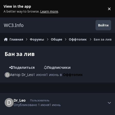
Перейти к содержанию
View in the app
×
Di
A better way to browse.
Learn more
.
WC3.Info
Войти
Главная
Форумы
Общее
Оффтопик
Бан за лив
Бан за лив
Поделиться
Подписчики
Автор
Dr_Leo
1 июня
1 июнь
в
Оффтопик
Author stats
Dr_Leo
Пользователь
Опубликовано
1 июня
1 июнь