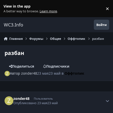
Перейти к содержанию
View in the app
×
Di
A better way to browse.
Learn more
.
WC3.Info
Войти
Главная
Форумы
Общее
Оффтопик
разбан
разбан
Поделиться
Подписчики
Автор
zonder48
23 мая
23 май
в
Оффтопик
Author stats
zonder48
Пользователь
Опубликовано
23 мая
23 май