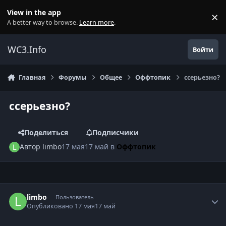
Перейти к содержанию
View in the app
×
Di
A better way to browse.
Learn more
.
WC3.Info
Войти
Главная
Форумы
Общее
Оффтопик
cсерьезно?
cсерьезно?
Поделиться
Подписчики
Автор
limbo
17 мая
17 май
в
Оффтопик
Author stats
limbo
Пользователь
Опубликовано
17 мая
17 май