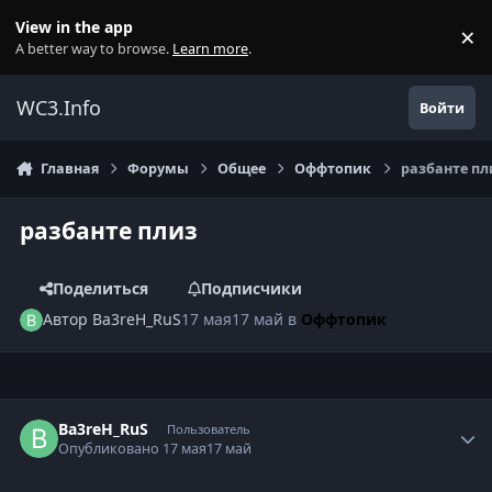
Перейти к содержанию
View in the app
×
Di
A better way to browse.
Learn more
.
WC3.Info
Войти
Главная
Форумы
Общее
Оффтопик
разбанте пл
разбанте плиз
Поделиться
Подписчики
Автор
Ba3reH_RuS
17 мая
17 май
в
Оффтопик
Author stats
Ba3reH_RuS
Пользователь
Опубликовано
17 мая
17 май