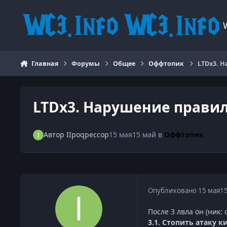
Перейти к содержанию
Главная
Форумы
Общее
Оффтопик
LTDx3. Н
LTDx3. Нарушение правил 
Автор
IIpoqpeccop
15 мая
15 май
в
Оффтопик
Опубликовано
15 мая
1
После 3 лвла он (ник:
3.1. Стопить атаку 