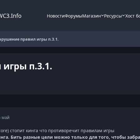
WC3.Info
Новости
Форумы
Магазин
Ресурсы
Хост б
арушение правил игры п.3.1.
игры п.3.1.
5 май
 core) стопит кинга что противоречит правилам игры
кинга. Бить разные цели можно только для того, чтобы забр