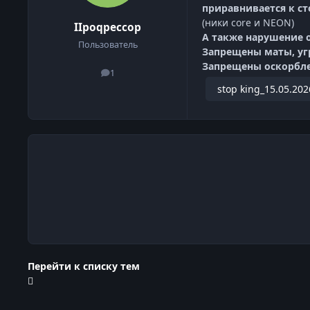
приравнивается к ст
(ники core и NEON)
IIpoqpeccop
А также нарушение 
Пользователь
Запрещены маты, угр
Запрещены оскорбле
1
сообщения
stop king_15.05.20
Перейти к списку тем