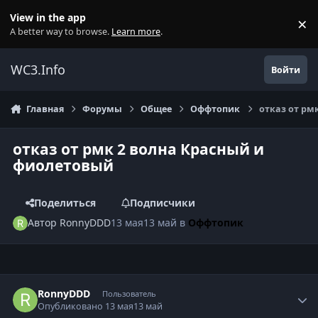
Перейти к содержанию
View in the app
×
Di
A better way to browse.
Learn more
.
WC3.Info
Войти
Главная
Форумы
Общее
Оффтопик
отказ от рм
отказ от рмк 2 волна Красный и
фиолетовый
Поделиться
Подписчики
Автор
RonnyDDD
13 мая
13 май
в
Оффтопик
Author stats
RonnyDDD
Пользователь
Опубликовано
13 мая
13 май