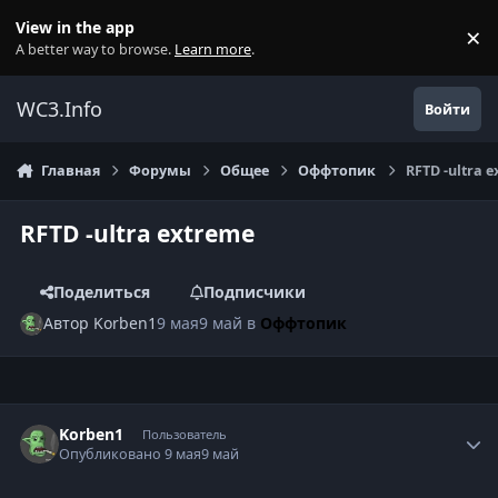
Перейти к содержанию
View in the app
×
Di
A better way to browse.
Learn more
.
WC3.Info
Войти
Главная
Форумы
Общее
Оффтопик
RFTD -ultra 
RFTD -ultra extreme
Поделиться
Подписчики
Автор
Korben1
9 мая
9 май
в
Оффтопик
Author stats
Korben1
Пользователь
Опубликовано
9 мая
9 май