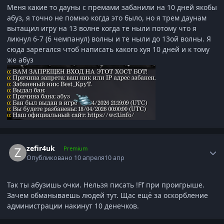
Меня какие то дауны с премами забанили на 10 дней якобы
абуз, я точно не помню когда это было, но я трем даунам
вытащил игру на 13 волне когда те ныли потому что я
ликнул 6-7 (6 чемпанул) волны и те ныли до 13ой волны. Я
сюда зарегался чтоб написать какого хуя 10 дней и к тому
же абуз
Author stats
zefir4uk
Premium
Опубликовано
10 апреля
10 апр
Так ты абузишь очки. Нельзя писать !Ff при проигрыше.
Зачем обманываешь людей тут. Щас ещё за оскорбление
администрации накинут 10 денечков.