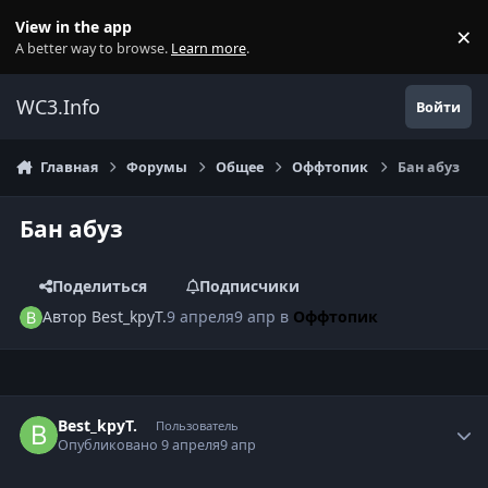
Перейти к содержанию
View in the app
×
Di
A better way to browse.
Learn more
.
WC3.Info
Войти
Главная
Форумы
Общее
Оффтопик
Бан абуз
Бан абуз
Поделиться
Подписчики
Автор
Best_kpyT.
9 апреля
9 апр
в
Оффтопик
Author stats
Best_kpyT.
Пользователь
Опубликовано
9 апреля
9 апр