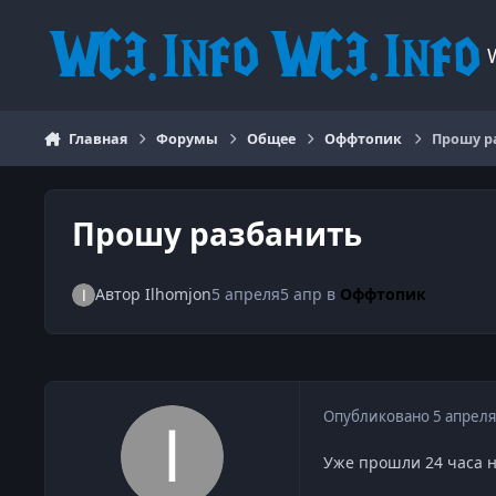
Перейти к содержанию
Главная
Форумы
Общее
Оффтопик
Прошу р
Прошу разбанить
Автор
Ilhomjon
5 апреля
5 апр
в
Оффтопик
Опубликовано
5 апреля
Уже прошли 24 часа н