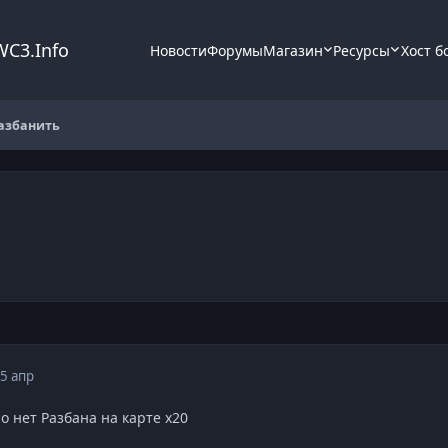
WC3.Info
Новости
Форумы
Магазин
Ресурсы
Хост б
азбанить
5 апр
о нет Разбана на карте х20