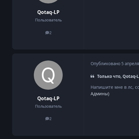
Qotaq-LP
Пользователь
2
сообщения
Опубликовано
5 апреля
Только что, Qotaq-L
Напишите мне в лс, с
Админы)
Qotaq-LP
Пользователь
2
сообщения