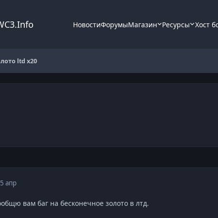
WC3.Info
Новости
Форумы
Магазин
Ресурсы
Хост б
лото ltd x20
5 апр
ообщю вам баг на бесконечное золото в лтд.