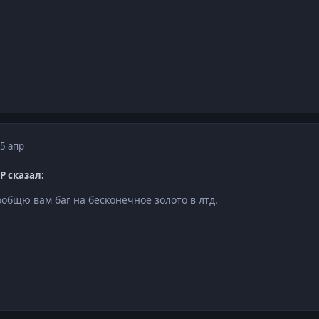
5 апр
P сказал:
ообщю вам баг на бесконечное золото в лтд.