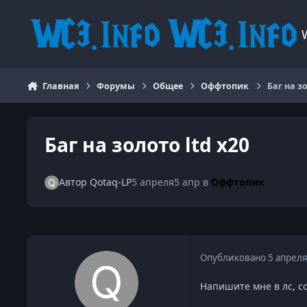
Перейти к содержанию
Главная
Форумы
Общее
Оффтопик
Баг на зо
Баг на золото ltd x20
Автор
Qotaq-LP
5 апреля
5 апр
в
Оффтопик
Опубликовано
5 апреля
Напишите мне в лс, с